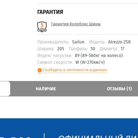
ГАРАНТИЯ
Гарантия Колобокс Шины
Производитель:
Sailun
Модель:
Atrezzo ZSR
Ширина:
205
Профиль:
50
Диаметр:
17
Индекс нагрузки:
89 (89-580кг на колесо)
Символ скорости:
W (W-270км/ч)
Сообщить о неточности в данных
info
НАЛИЧИЕ
ОТЗЫВЫ (1)