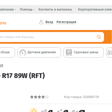
компании
Помощь
Контакты и магазины
Корпоративным клие
Вход
Регистрация
ород
 сборе
Датчики давления
Грузовые шины
ZSR
 R17 89W (RFT)
Код товара:
3220005739