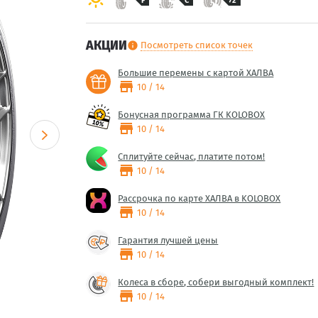
F
C
72
АКЦИИ
Посмотреть список точек
info
Большие перемены с картой ХАЛВА
store
10 / 14
Бонусная программа ГК KOLOBOX
store
10 / 14
Сплитуйте сейчас, платите потом!
store
10 / 14
Рассрочка по карте ХАЛВА в KOLOBOX
store
10 / 14
Гарантия лучшей цены
store
10 / 14
Колеса в сборе, собери выгодный комплект!
store
10 / 14