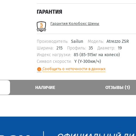
ГАРАНТИЯ
Гарантия Колобокс Шины
Производитель:
Sailun
Модель:
Atrezzo ZSR
Ширина:
215
Профиль:
35
Диаметр:
19
Индекс нагрузки:
85 (85-515кг на колесо)
Символ скорости:
Y (Y-300км/ч)
Сообщить о неточности в данных
info
НАЛИЧИЕ
ОТЗЫВЫ (1)