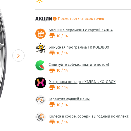
АКЦИИ
Посмотреть список точек
info
Большие перемены с картой ХАЛВА
store
10 / 14
Бонусная программа ГК KOLOBOX
store
10 / 14
Сплитуйте сейчас, платите потом!
store
10 / 14
Рассрочка по карте ХАЛВА в KOLOBOX
store
10 / 14
Гарантия лучшей цены
store
10 / 14
Колеса в сборе, собери выгодный комплект!
store
10 / 14