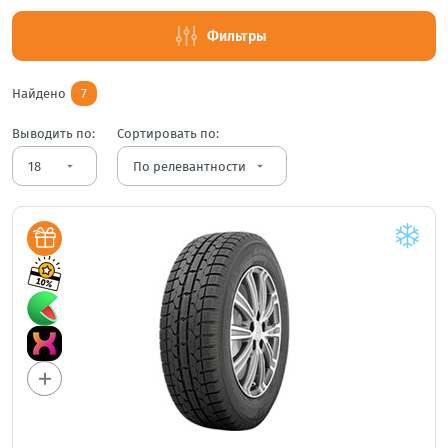
Фильтры
Найдено
7
Выводить по:
Сортировать по:
arrow_drop_down
arrow_drop_down