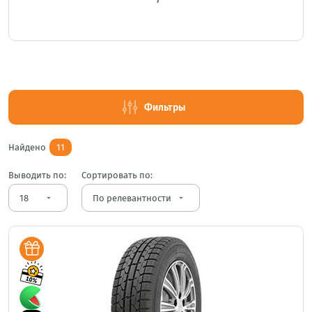
Фильтры
Найдено
11
Выводить по:
Сортировать по:
arrow_drop_down
arrow_drop_down