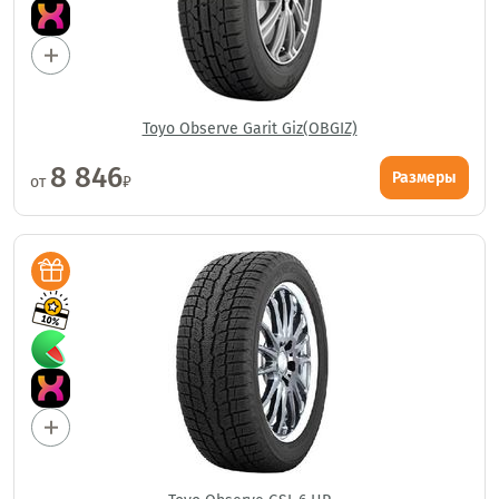
Toyo Observe Garit Giz(OBGIZ)
8 846
Размеры
от
₽