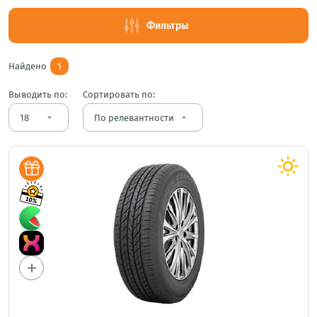
Фильтры
Найдено
1
Выводить по:
Сортировать по:
arrow_drop_down
arrow_drop_down