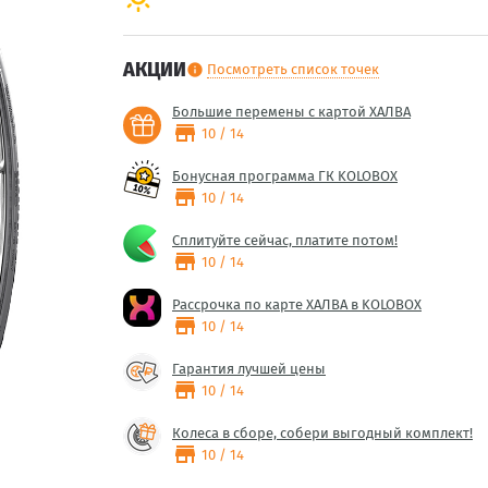
АКЦИИ
Посмотреть список точек
info
Большие перемены с картой ХАЛВА
store
10 / 14
Бонусная программа ГК KOLOBOX
store
10 / 14
Сплитуйте сейчас, платите потом!
store
10 / 14
Рассрочка по карте ХАЛВА в KOLOBOX
store
10 / 14
Гарантия лучшей цены
store
10 / 14
Колеса в сборе, собери выгодный комплект!
store
10 / 14