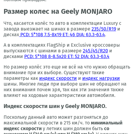
Размер колес на Geely MONJARO
Что, касается колёс то авто в комплектации Luxury с
завода выезжает на шинах в размере
235/50/R19
и
дисках
PCD: 5*108 7.5-8x19 ET: 46 DIA: 63.3-63.4
.
А в комплектациях FlagShip и Exclusive кроссоверы
выпускаются с шинами в размере
245/45/R20
и
дисками
PCD: 5*108 8-8.5x20 ET: 52 DIA: 63.3-63.4
Но размер колёс это еще не всё на что нужно обращать
внимание при их выборе. Существуют такие
параметры как
индекс скорости
и
индекс нагрузки
шины. Многие люди при выборе шин не обращают на
них внимания почем зря, так как эти значения также
влияют на ходовые характеристики автомобиля.
Индекс скорости шин у Geely MONJARO.
Поскольку данный авто может разгоняться до
максимальной скорости в 215 км/ч. то
минимальный
индекс скорости
у летних шин должен быть
со