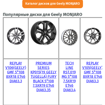
Каталог дисков для Geely MONJARO
Популярные диски для Geely MONJARO
REPLAY
PREMIUM
TECH
REPLAY
V106(GEELY)
SERIES
LINE
V105(GEELY)
GMF 5*108
KP015(19_GEELY
RST.019
GMF 5*108
8XR18 ET46
TUGELLA) FURY
MG 5*108
8XR18 ET46
DIA63.3
BLACK 5*108
7.5XR19
DIA63.3
7.5XR19 ET46
ET46
DIA63.35
DIA63.4