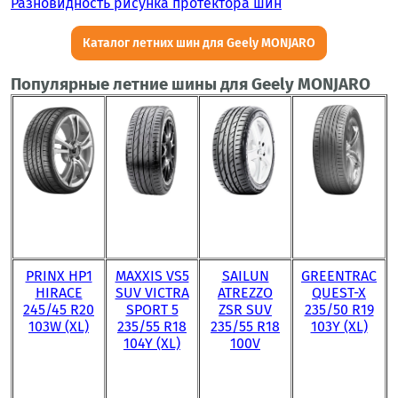
Разновидность рисунка протектора шин
Каталог летних шин для Geely MONJARO
Популярные летние шины для Geely MONJARO
PRINX HP1
MAXXIS VS5
SAILUN
GREENTRAC
HIRACE
SUV VICTRA
ATREZZO
QUEST-X
245/45 R20
SPORT 5
ZSR SUV
235/50 R19
103W (XL)
235/55 R18
235/55 R18
103Y (XL)
104Y (XL)
100V