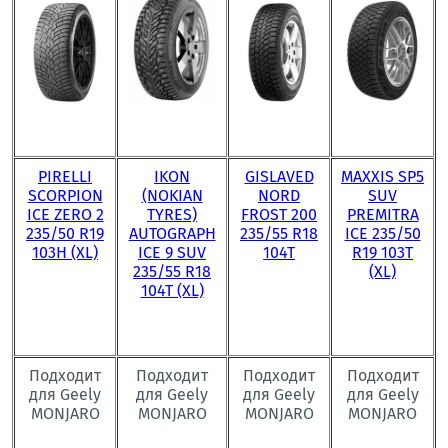
PIRELLI
IKON
GISLAVED
MAXXIS SP5
SCORPION
(NOKIAN
NORD
SUV
ICE ZERO 2
TYRES)
FROST 200
PREMITRA
235/50 R19
AUTOGRAPH
235/55 R18
ICE 235/50
103H (XL)
ICE 9 SUV
104T
R19 103T
235/55 R18
(XL)
104T (XL)
Подходит
Подходит
Подходит
Подходит
для Geely
для Geely
для Geely
для Geely
MONJARO
MONJARO
MONJARO
MONJARO